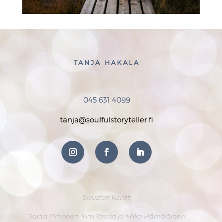
TANJA HAKALA
045 631 4099
tanja@soulfulstoryteller.fi
Sivuston kuvat:
Sarita Pirhonen, Kirsi Tasala ja Miika Hämäläinen