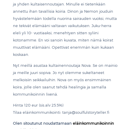
ja yhden kultaisennoutajan. Minulle ei tietenkään
annettu ihan tavallisia koiria. Dinon ja Nemon jouduin
hyvästelemään todella nuorina sairauden vuoksi, mutta
ne tekivät elämääni valtavan vaikutuksen. Juku-herra
eleli yli 10- vuotiaaksi, menehtyen sitten syliini
kotonamme. En voi sanoin kuvata, miten nämä koirat
muuttivat elämääni. Opettivat enemmän kuin kukaan
koskaan.
Nyt meillä asustaa kultainennoutaja Nova. Se on mainio
ja meille juuri sopiva. Jo nyt olemme sukeltaneet
melkoisiin seikkailuihin. Nova on myös ensimmäinen
koira, jolle olen saanut tehdä healingia ja samalla
kommunikoinnin livenä.
Hinta 120 eur (sis.alv 25.5%)
Tilaa eläinkommunikointi: tanja@soulfulstoryteller.fi
Olen sitoutunut noudattamaan
eläinkommunikoinnin