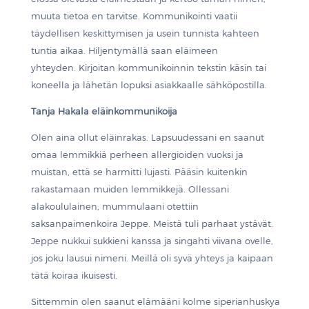
muuta tietoa en tarvitse. Kommunikointi vaatii
täydellisen keskittymisen ja usein tunnista kahteen
tuntia aikaa. Hiljentymällä saan eläimeen
yhteyden. Kirjoitan kommunikoinnin tekstin käsin tai
koneella ja lähetän lopuksi asiakkaalle sähköpostilla.
Tanja Hakala eläinkommunikoija
Olen aina ollut eläinrakas. Lapsuudessani en saanut
omaa lemmikkiä perheen allergioiden vuoksi ja
muistan, että se harmitti lujasti. Pääsin kuitenkin
rakastamaan muiden lemmikkejä. Ollessani
alakoululainen, mummulaani otettiin
saksanpaimenkoira Jeppe. Meistä tuli parhaat ystävät.
Jeppe nukkui sukkieni kanssa ja singahti viivana ovelle,
jos joku lausui nimeni. Meillä oli syvä yhteys ja kaipaan
tätä koiraa ikuisesti.
Sittemmin olen saanut elämääni kolme siperianhuskya