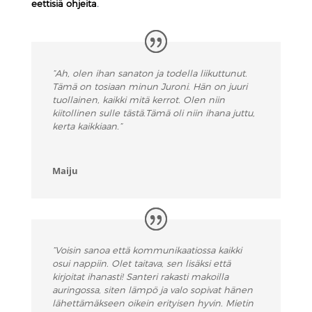
eettisiä ohjeita
.
”Ah, olen ihan sanaton ja todella liikuttunut.
Tämä on tosiaan minun Juroni. Hän on juuri
tuollainen, kaikki
mitä kerrot. Olen niin
kiitollinen sulle tästä.Tämä oli niin ihana juttu,
kerta kaikkiaan.”
Maiju
”Voisin sanoa että kommunikaatiossa kaikki
osui nappiin. Olet taitava, sen lisäksi että
kirjoitat ihanasti! Santeri rakasti makoilla
auringossa, siten lämpö ja valo sopivat hänen
lähettämäkseen oikein erityisen hyvin. Mietin