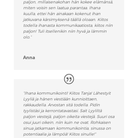
paljon, millaisenakohan hän kokee elämänsä,
miten voisin sen laatua parantaa. Ihana
kuulla,
ettei hän ainakaan kokenut ihan
jatkuvana kärsimyksenä täällä oloaan. Kiitos
todella ihanasta kommunikaatiosta, kiitos niin
paljon! Tuli itsellenikin niin hyvä ja lämmin
olo.”
Anna
”Ihana kommunikointi! Kiitos Tanja! Lähestyit
Lyyliä ja hänen viestiään kunnioittaen,
rakkaudella. Arvostan sitä todella. Pidin
tyylistäsi ja kerrontatavastasi. Sait Lyyliltä
paljon viestejä, paljon oikeita viestejä. Suuri osa
osui juuri oikein, niin kuin ne ovat. Rohkaisen
sinua jatkamaan kommunikointia, sinussa on
potentiaalia ja lämpöä! Kiitos sinulle!”