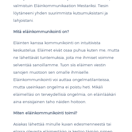
valmistuin Eläinkommunikaation Mestariksi. Tiesin
löytäneeni yhden suurimmista kutsumuksistani ja
lahjoistani.
Mitä eläinkommunikointi on?
Eläinten kanssa kommunikointi on intuitiivista
keskustelua. Eläimet eivät osaa puhua kuten me, mutta
ne lähettävät tuntemuksia, joita me ihmiset voimme
selventää sanoillamme. Tuon siis eläimen viestin
sanojen muotoon sen omalle ihmiselle.
Eläinkommunikointi voi auttaa ongelmatilanteissa,
mutta useinkaan ongelma ei poistu heti. Mikäli
eläimelläsi on terveydellisiä ongelmia, on eläinlääkäri
aina ensisijainen taho näiden hoitoon.
Miten eläinkommunikointi toimii?
Asiakas lähettää minulle kuvan edesmenneestä tai
elossa olevasta eläimestään ja kertoo tämän nimen,