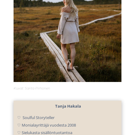
Kuvat: Sarita Pirhonen
Tanja Hakala
♡ Soulful Storyteller
♡ Monialayrittäjä vuodesta 2008
♡ Sielukasta sisällöntuotantoa