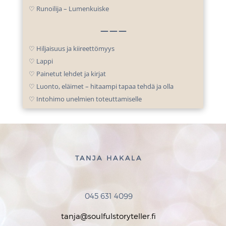
♡ Runoilija – Lumenkuiske
⚊
⚊
⚊
♡ Hiljaisuus ja kiireettömyys
♡ Lappi
♡ Painetut lehdet ja kirjat
♡ Luonto, eläimet – hitaampi tapaa tehdä ja olla
♡ Intohimo unelmien toteuttamiselle
TANJA HAKALA
045 631 4099
tanja@soulfulstoryteller.fi