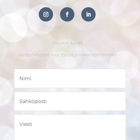
Sivuston kuvat:
Sarita Pirhonen, Kirsi Tasala ja Miika Hämäläinen