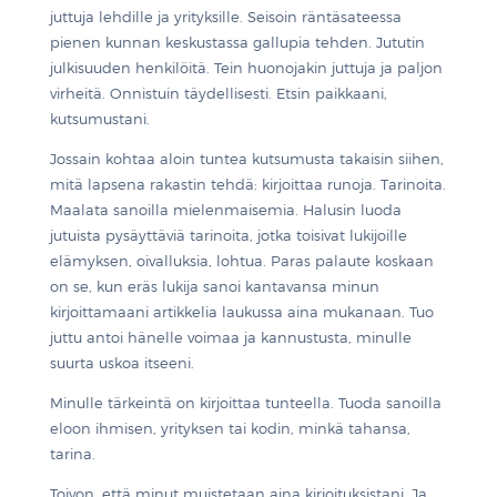
juttuja lehdille ja yrityksille. Seisoin räntäsateessa
pienen kunnan keskustassa gallupia tehden. Jututin
julkisuuden henkilöitä. Tein huonojakin juttuja ja paljon
virheitä. Onnistuin täydellisesti. Etsin paikkaani,
kutsumustani.
Jossain kohtaa aloin tuntea kutsumusta takaisin siihen,
mitä lapsena rakastin tehdä: kirjoittaa runoja. Tarinoita.
Maalata sanoilla mielenmaisemia. Halusin luoda
jutuista pysäyttäviä tarinoita, jotka toisivat lukijoille
elämyksen, oivalluksia, lohtua. Paras palaute koskaan
on se, kun eräs lukija sanoi kantavansa minun
kirjoittamaani artikkelia laukussa aina mukanaan. Tuo
juttu antoi hänelle voimaa ja kannustusta, minulle
suurta uskoa itseeni.
Minulle tärkeintä on kirjoittaa tunteella. Tuoda sanoilla
eloon ihmisen, yrityksen tai kodin, minkä tahansa,
tarina.
Toivon, että minut muistetaan aina kirjoituksistani. Ja