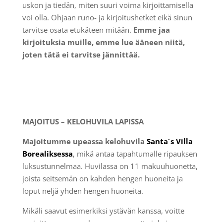
uskon ja tiedän, miten suuri voima kirjoittamisella
voi olla. Ohjaan runo- ja kirjoitushetket eikä sinun
tarvitse osata etukäteen mitään.
Emme jaa
kirjoituksia muille, emme lue ääneen niitä,
joten tätä ei tarvitse jännittää.
MAJOITUS – KELOHUVILA LAPISSA
Majoitumme upeassa kelohuvila
Santa´s Villa
Borealiksessa
, mikä antaa tapahtumalle ripauksen
luksustunnelmaa. Huvilassa on 11 makuuhuonetta,
joista seitsemän on kahden hengen huoneita ja
loput neljä yhden hengen huoneita.
Mikäli saavut esimerkiksi ystävän kanssa, voitte