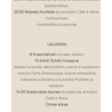
työskentelyä.
20.30 Iltapala huvilalla
by Amalilo Café & Wine,
nukkumaan
mahdollisuus saunoa
LAUANTAI
8
–
9
aamiainen
omaan tahtiin
10
kohti Pyhän huippua
Kävely huipulle, alkoholiton juoma & suolainen
snacks Pyhä Dreamsissa, kirjoitusharjoitus
(säävaraus) Kuljetus huvilalta Pyhälle ja
takaisin.
14.30
Superupea lounas
huvilalla by Amalilo
Café & Wine
Omaa aikaa