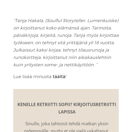
”Tanja Hakala, (Soulful Storyteller, Lumenkuiske)
on kirjoittanut koko elämänsä ajan. Tarinoita,
päiväkirjoja, kirjeitä, runoja. Tanja myös kirjoittaa
työkseen, on tehnyt sitä yrittäjänä yli 18 vuotta.
Julkaissut kaksi kirjaa, tehnyt tilausrunoja ja
runokortteja, kirjoittanut niin aikakauslehtiin
kuin yritysten some- ja nettikäyttöön. ”
Lue lisää minusta
täältä
!
KENELLE RETRIITTI SOPII? KIRJOITUSRETRIITTI
LAPISSA
Sinulle, joka tahtoisit tehdä matkan yksin
pidemmälle, mutta et ole vielä uskaltanut.