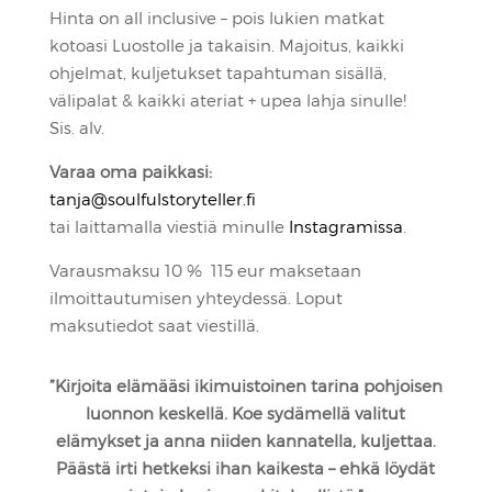
Hinta on all inclusive – pois lukien matkat
kotoasi Luostolle ja takaisin. Majoitus, kaikki
ohjelmat, kuljetukset tapahtuman sisällä,
välipalat & kaikki ateriat + upea lahja sinulle!
Sis. alv.
Varaa oma paikkasi:
tanja@soulfulstoryteller.fi
tai laittamalla viestiä minulle
Instagramissa
.
Varausmaksu 10 % 115 eur maksetaan
ilmoittautumisen yhteydessä. Loput
maksutiedot saat viestillä.
”Kirjoita elämääsi ikimuistoinen tarina pohjoisen
luonnon keskellä. Koe sydämellä valitut
elämykset ja anna niiden kannatella, kuljettaa.
Päästä irti hetkeksi ihan kaikesta – ehkä löydät