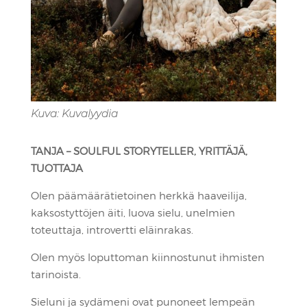
Kuva: Kuvalyydia
TANJA – SOULFUL STORYTELLER, YRITTÄJÄ,
TUOTTAJA
Olen päämäärätietoinen herkkä haaveilija,
kaksostyttöjen äiti, luova sielu, unelmien
toteuttaja, introvertti eläinrakas.
Olen myös loputtoman kiinnostunut ihmisten
tarinoista.
Sieluni ja sydämeni ovat punoneet lempeän