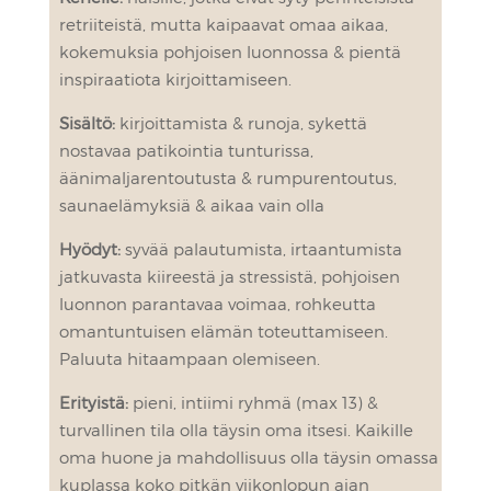
retriiteistä, mutta kaipaavat omaa aikaa,
kokemuksia pohjoisen luonnossa & pientä
inspiraatiota kirjoittamiseen.
Sisältö:
kirjoittamista & runoja, sykettä
nostavaa patikointia tunturissa,
äänimaljarentoutusta & rumpurentoutus,
saunaelämyksiä & aikaa vain olla
Hyödyt:
syvää palautumista, irtaantumista
jatkuvasta kiireestä ja stressistä, pohjoisen
luonnon parantavaa voimaa, rohkeutta
omantuntuisen elämän toteuttamiseen.
Paluuta hitaampaan olemiseen.
Erityistä:
pieni, intiimi ryhmä (max 13) &
turvallinen tila olla täysin oma itsesi. Kaikille
oma huone ja mahdollisuus olla täysin omassa
kuplassa koko pitkän viikonlopun ajan