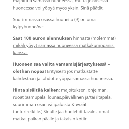
majoittua samassa huoneessa, mutta jokaisessa
huoneessa voi yöpyä myös yksin. Sinä päätät.
Suurimmassa osassa huoneita (9) on oma
kylpyhuone/wc.
Saat 100 euron alennuksen
hinnasta (molemmat)
mikäli yövyt samassa huoneessa matkakumppanisi
kanssa.
Huoneen saa valita varaamisjärjestyksessä –
olethan nopea!
Erityisesti jos matkustatte
kahdestaan ja tahdotte yöpyä samassa huoneessa.
Hinta sisältää kaiken
: majoituksen, ohjelman,
ruoat (aamupala, lounas,päivällinen ja/tai iltapala,
suurimman osan välipaloista & eväät
tunturiretkille.) Sinulle jää huolehdittavaksi omat
matkat paikan päälle ja takaisin kotiin.