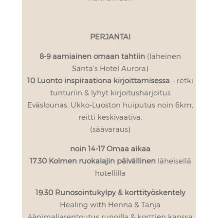
PERJANTAI
8-9 aamiainen omaan tahtiin
(läheinen
Santa’s Hotel Aurora)
10 Luonto inspiraationa kirjoittamisessa
– retki
tunturiin & lyhyt kirjoitusharjoitus
Eväslounas. Ukko-Luoston huiputus noin 6km,
reitti keskivaativa.
(säävaraus)
noin 14-17 Omaa aikaa
17.30 Kolmen ruokalajin päivällinen
läheisellä
hotellilla
19.30 Runosointukylpy & korttityöskentely
Healing with Henna & Tanja
äänimaljarentoutus runoilla & korttien kanssa