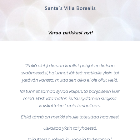
Santa´s Villa Borealis
Varaa paikkasi nyt!
“Ehkä olet jo kauan kuullut pohjoisen kutsun
sydämessäsi, halunnut lähteä matkalle yksin tai
ystävän kanssa, mutta sen aika ei ole ollut vielä.
Tai tunnet samaa syvää kaipuuta pohjoiseen kuin
minä. Vastustamaton kutsu sydämen suojissa
kuiskuttelee Lapin tarinoitaan.
Ehkä tämä on merkki sinulle toteuttaa haaveesi.
Uskaltaa yksin tai yhdessä.
Olla itsesi puolella, kuunnella tarkemmin.”