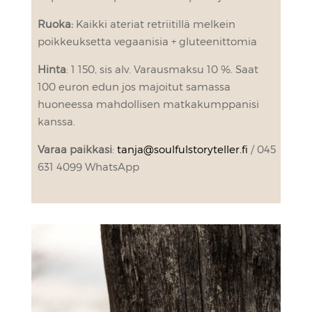
Ruoka:
Kaikki ateriat retriitillä melkein
poikkeuksetta vegaanisia + gluteenittomia
Hinta
: 1 150, sis alv. Varausmaksu 10 %. Saat
100 euron edun jos majoitut samassa
huoneessa mahdollisen matkakumppanisi
kanssa.
Varaa
paikkasi
:
tanja@soulfulstoryteller.fi
/ 045
631 4099 WhatsApp